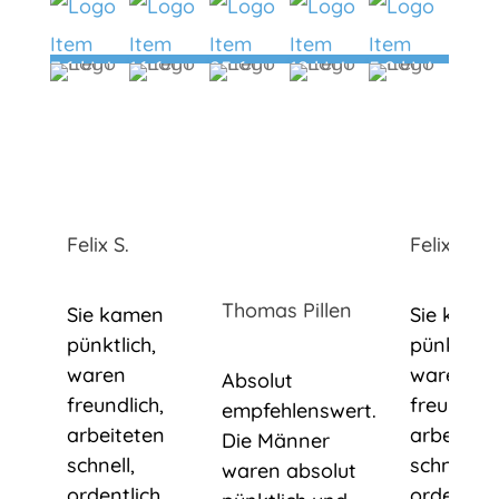
7,6 kWp
16,6
25,6
12 kWp
5,2 kWp
Leichlingen
kWp
kWp
Monheim
Köln
Köln
Kevelaer
Felix S.
Felix S.
Thomas Pillen
Sie kamen
Sie kame
pünktlich,
pünktlich,
waren
waren
Absolut
freundlich,
freundlich
empfehlenswert.
arbeiteten
arbeitete
Die Männer
schnell,
schnell,
waren absolut
ordentlich
ordentlic