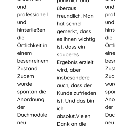
pünktlich und
und
und
überaus
professionell
professio
freundlich. Man
und
und
hat schnell
hinterließen
hinterlie
gemerkt, dass
die
die
es ihnen wichtig
Örtlichkeit in
Örtlichkei
ist, dass ein
einem
einem
sauberes
besenreinem
besenrei
Ergebnis erzielt
Zustand.
Zustand.
wird, aber
Zudem
Zudem
insbesondere
wurde
wurde
auch, dass der
spontan die
spontan 
Kunde zufrieden
Anordnung
Anordnu
ist. Und das bin
der
der
ich
Dachmodule
Dachmod
absolut.Vielen
neu
neu
Dank an die